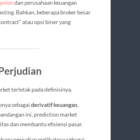
lynion
dan perusahaan keuangan
asting. Bahkan, beberapa broker besar
ntract” atau opsi biner yang
 Perjudian
ket terletak pada definisinya.
pnya sebagai
derivatif keuangan
,
pandangan ini, prediction market
itas dan membantu efisiensi pasar.
mbaga perjudian melihatnya sebagai