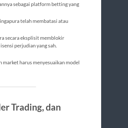
annya sebagai platform betting yang
 Singapura telah membatasi atau
ra secara eksplisit memblokir
isensi perjudian yang sah.
on market harus menyesuaikan model
der Trading, dan