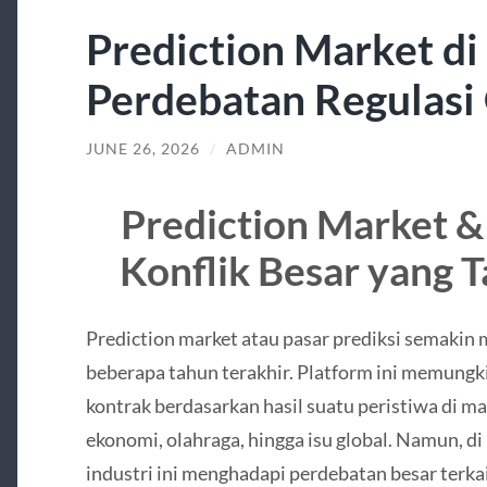
Prediction Market di
Perdebatan Regulasi
JUNE 26, 2026
/
ADMIN
Prediction Market &
Konflik Besar yang 
Prediction market atau pasar prediksi semakin 
beberapa tahun terakhir. Platform ini memun
kontrak berdasarkan hasil suatu peristiwa di ma
ekonomi, olahraga, hingga isu global. Namun, d
industri ini menghadapi perdebatan besar terkai