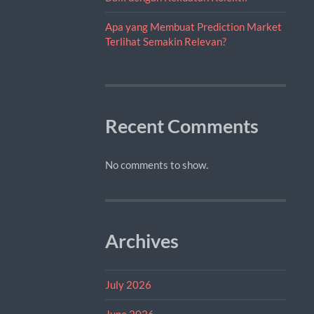
Apa yang Membuat Prediction Market
Terlihat Semakin Relevan?
Recent Comments
No comments to show.
Archives
July 2026
June 2026