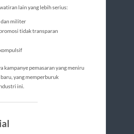
atiran lain yang lebih serius:
 dan militer
 promosi tidak transparan
 kompulsif
ya kampanye pemasaran yang meniru
a baru, yang memperburuk
dustri ini.
al