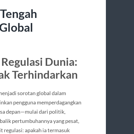
 Tengah
 Global
 Regulasi Dunia:
Tak Terhindarkan
menjadi sorotan global dalam
gkinkan pengguna memperdagangkan
sa depan—mulai dari politik,
i balik pertumbuhannya yang pesat,
t regulasi: apakah ia termasuk