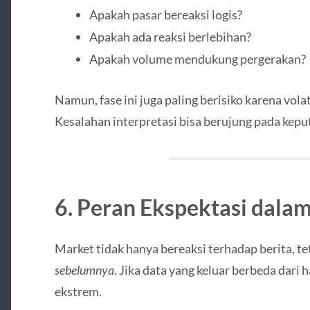
Apakah pasar bereaksi logis?
Apakah ada reaksi berlebihan?
Apakah volume mendukung pergerakan?
Namun, fase ini juga paling berisiko karena volat
Kesalahan interpretasi bisa berujung pada kepu
6. Peran Ekspektasi dal
Market tidak hanya bereaksi terhadap berita, te
sebelumnya
. Jika data yang keluar berbeda dari 
ekstrem.