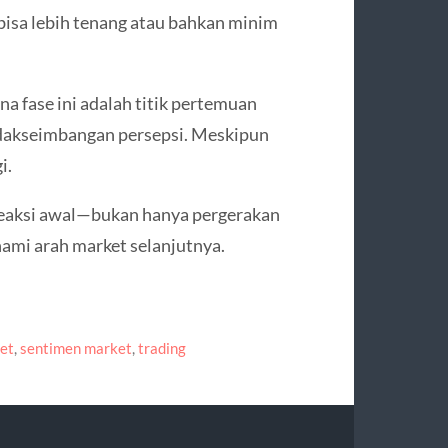
i bisa lebih tenang atau bahkan minim
a fase ini adalah titik pertemuan
tidakseimbangan persepsi. Meskipun
i.
reaksi awal—bukan hanya pergerakan
mi arah market selanjutnya.
et
,
sentimen market
,
trading