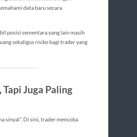
memahami data baru secara
il posisi sementara yang lain masih
ang sekaligus risiko bagi trader yang
, Tapi Juga Paling
a sinyal”. Di sini, trader mencoba