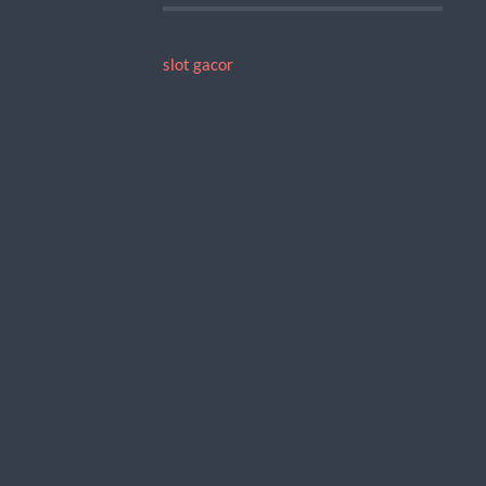
slot gacor