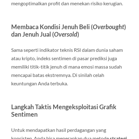
mengoptimalkan profit dan menekan risiko kerugian.
Membaca Kondisi Jenuh Beli (
Overbought
)
dan Jenuh Jual (
Oversold
)
Sama seperti indikator teknis RSI dalam dunia saham
atau kripto, indeks sentimen di pasar prediksi juga
memiliki titik-titik jenuh di mana emosi massa sudah
mencapai batas ekstremnya. Di sinilah celah
keuntungan Anda terbuka.
Langkah Taktis Mengeksploitasi Grafik
Sentimen
Untuk mendapatkan hasil perdagangan yang
konsisten, Anda bisa menerapkan dua metode
strategi