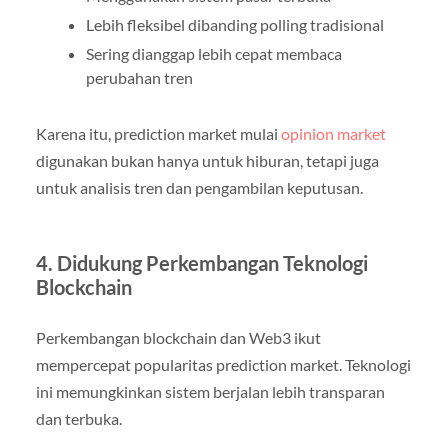
Lebih fleksibel dibanding polling tradisional
Sering dianggap lebih cepat membaca
perubahan tren
Karena itu, prediction market mulai
opinion market
digunakan bukan hanya untuk hiburan, tetapi juga
untuk analisis tren dan pengambilan keputusan.
4. Didukung Perkembangan Teknologi
Blockchain
Perkembangan blockchain dan Web3 ikut
mempercepat popularitas prediction market. Teknologi
ini memungkinkan sistem berjalan lebih transparan
dan terbuka.