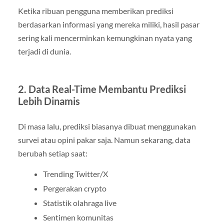
Ketika ribuan pengguna memberikan prediksi
berdasarkan informasi yang mereka miliki, hasil pasar
sering kali mencerminkan kemungkinan nyata yang
terjadi di dunia.
2. Data Real-Time Membantu Prediksi
Lebih Dinamis
Di masa lalu, prediksi biasanya dibuat menggunakan
survei atau opini pakar saja. Namun sekarang, data
berubah setiap saat:
Trending Twitter/X
Pergerakan crypto
Statistik olahraga live
Sentimen komunitas