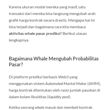
Karena ukuran modal mereka yang masif, satu
transaksi dari mereka bisa langsung mengubah arah
grafik harga kontrak secara drastis. Mengapa hal ini
bisa terjadi dan bagaimana cara kita membaca
aktivitas whale pasar prediksi
? Berikut ulasan
lengkapnya.
Bagaimana Whale Mengubah Probabilitas
Pasar?
Di platform prediksi berbasis Web3 yang
menggunakan sistem
Automated Market Maker
(AMM),
harga kontrak ditentukan oleh rasio jumlah pasokan di
dalam kolam likuiditas (
liquidity pool
).
Ketika seorang
whale
masuk dan membeli kontrak