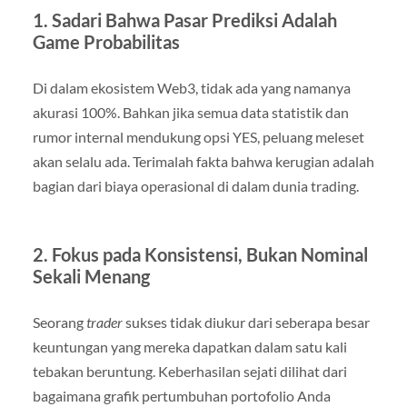
1. Sadari Bahwa Pasar Prediksi Adalah
Game Probabilitas
Di dalam ekosistem Web3, tidak ada yang namanya
akurasi 100%. Bahkan jika semua data statistik dan
rumor internal mendukung opsi YES, peluang meleset
akan selalu ada. Terimalah fakta bahwa kerugian adalah
bagian dari biaya operasional di dalam dunia trading.
2. Fokus pada Konsistensi, Bukan Nominal
Sekali Menang
Seorang
trader
sukses tidak diukur dari seberapa besar
keuntungan yang mereka dapatkan dalam satu kali
tebakan beruntung. Keberhasilan sejati dilihat dari
bagaimana grafik pertumbuhan portofolio Anda