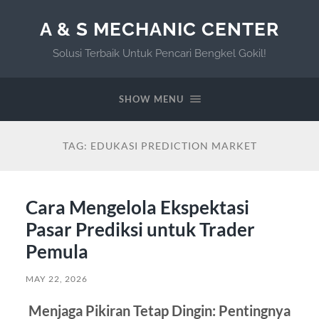
A & S MECHANIC CENTER
Solusi Terbaik Untuk Pencari Bengkel Gokil!
SHOW MENU
TAG:
EDUKASI PREDICTION MARKET
Cara Mengelola Ekspektasi
Pasar Prediksi untuk Trader
Pemula
MAY 22, 2026
Menjaga Pikiran Tetap Dingin: Pentingnya