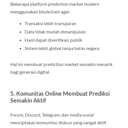
Beberapa platform prediction market modern
menggunakan blockchain agar:
Transaksi lebih transparan
Data tidak mudah dimanipulasi
Hasil dapat diverifikasi publik
Sistem lebih global tanpa batas negara
Hal ini membuat prediction market semakin menarik
bagi generasi digital.
5. Komunitas Online Membuat Prediksi
Semakin Aktif
Forum, Discord, Telegram, dan media sosial
menciptakan komunitas diskusi yang sangat aktif.