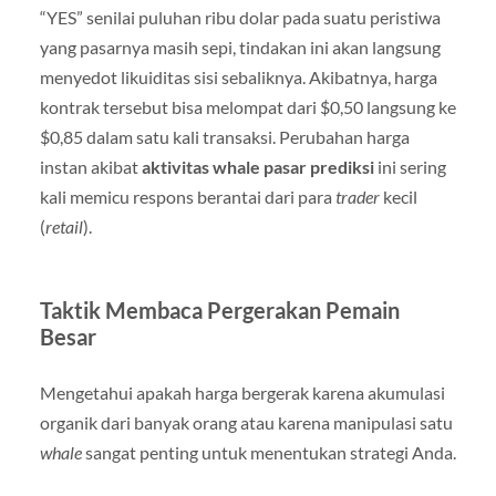
“YES” senilai puluhan ribu dolar pada suatu peristiwa
yang pasarnya masih sepi, tindakan ini akan langsung
menyedot likuiditas sisi sebaliknya. Akibatnya, harga
kontrak tersebut bisa melompat dari $0,50 langsung ke
$0,85 dalam satu kali transaksi. Perubahan harga
instan akibat
aktivitas whale pasar prediksi
ini sering
kali memicu respons berantai dari para
trader
kecil
(
retail
).
Taktik Membaca Pergerakan Pemain
Besar
Mengetahui apakah harga bergerak karena akumulasi
organik dari banyak orang atau karena manipulasi satu
whale
sangat penting untuk menentukan strategi Anda.