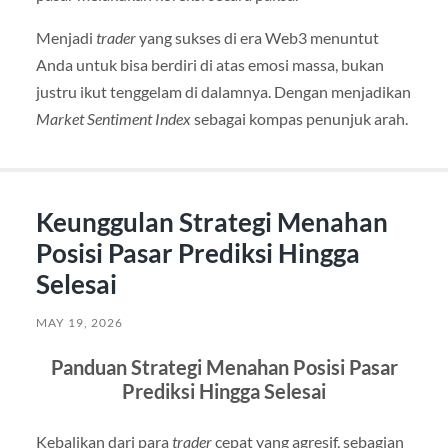
Menjadi
trader
yang sukses di era Web3 menuntut
Anda untuk bisa berdiri di atas emosi massa, bukan
justru ikut tenggelam di dalamnya. Dengan menjadikan
Market Sentiment Index
sebagai kompas penunjuk arah.
Keunggulan Strategi Menahan
Posisi Pasar Prediksi Hingga
Selesai
MAY 19, 2026
Panduan Strategi Menahan Posisi Pasar
Prediksi Hingga Selesai
Kebalikan dari para
trader
cepat yang agresif, sebagian