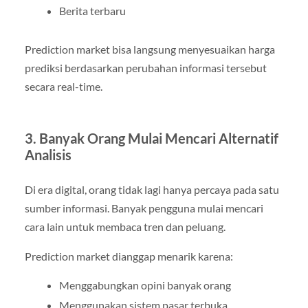
Berita terbaru
Prediction market bisa langsung menyesuaikan harga
prediksi berdasarkan perubahan informasi tersebut
secara real-time.
3. Banyak Orang Mulai Mencari Alternatif
Analisis
Di era digital, orang tidak lagi hanya percaya pada satu
sumber informasi. Banyak pengguna mulai mencari
cara lain untuk membaca tren dan peluang.
Prediction market dianggap menarik karena:
Menggabungkan opini banyak orang
Menggunakan sistem pasar terbuka