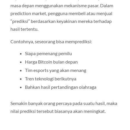
masa depan menggunakan mekanisme pasar. Dalam
prediction market, pengguna membeli atau menjual
“prediksi” berdasarkan keyakinan mereka terhadap
hasil tertentu.
Contohnya, seseorang bisa memprediksi:
Siapa pemenang pemilu
Harga Bitcoin bulan depan
Tim esports yang akan menang
Tren teknologi berikutnya
Bahkan hasil pertandingan olahraga
Semakin banyak orang percaya pada suatu hasil, maka
nilai prediksi tersebut biasanya akan meningkat.