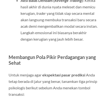
Aksi Balas Dendam (
Revenge Trading
):
Ketika
hasil akhir di dunia nyata meleset dan memicu
kerugian,
trader
yang tidak siap secara mental
akan langsung membuka transaksi baru secara
acak demi mengembalikan modal secara instan.
Langkah emosional ini biasanya berakhir
dengan kerugian yang jauh lebih besar.
Membangun Pola Pikir Perdagangan yang
Sehat
Untuk menjaga agar
ekspektasi pasar prediksi
Anda
tetap berada di jalur yang benar, tanamkan tiga prinsip
psikologis berikut sebelum Anda menekan tombol
transaksi: