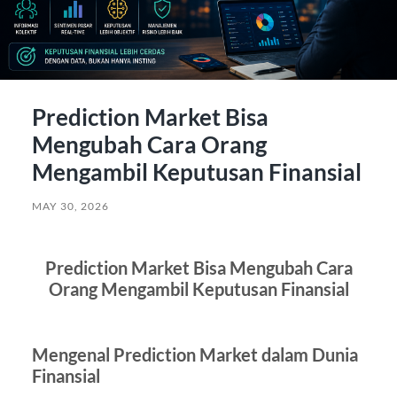
Prediction Market Bisa
Mengubah Cara Orang
Mengambil Keputusan Finansial
MAY 30, 2026
Prediction Market Bisa Mengubah Cara
Orang Mengambil Keputusan Finansial
Mengenal Prediction Market dalam Dunia
Finansial