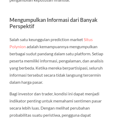
Mengumpulkan Informasi dari Banyak
Perspektif
Salah satu keunggulan prediction market
Situs
Polynion
adalah kemampuannya mengumpulkan
berbagai sudut pandang dalam satu platform. Setiap
peserta memiliki informasi, pengalaman, dan analisis
yang berbeda. Ketika mereka berpartisipasi, seluruh
informasi tersebut secara tidak langsung tercermin
dalam harga pasar.
Bagi investor dan trader, kondisi ini dapat menjadi
indikator penting untuk memahami sentimen pasar
secara lebih luas. Dengan melihat perubahan
probabilitas suatu peristiwa, pengguna dapat