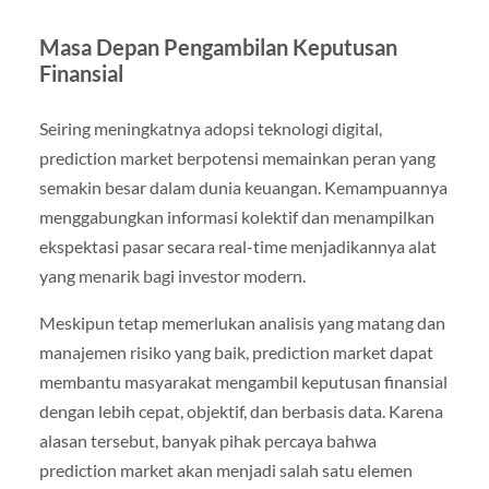
Masa Depan Pengambilan Keputusan
Finansial
Seiring meningkatnya adopsi teknologi digital,
prediction market berpotensi memainkan peran yang
semakin besar dalam dunia keuangan. Kemampuannya
menggabungkan informasi kolektif dan menampilkan
ekspektasi pasar secara real-time menjadikannya alat
yang menarik bagi investor modern.
Meskipun tetap memerlukan analisis yang matang dan
manajemen risiko yang baik, prediction market dapat
membantu masyarakat mengambil keputusan finansial
dengan lebih cepat, objektif, dan berbasis data. Karena
alasan tersebut, banyak pihak percaya bahwa
prediction market akan menjadi salah satu elemen