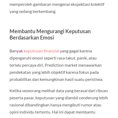
memperoleh gambaran mengenai ekspektasi kolektif
yang sedang berkembang.
Membantu Mengurangi Keputusan
Berdasarkan Emosi
Banyak
keputusan finansial
yang gagal karena
dipengaruhi emosi seperti rasa takut, panik, atau
terlalu percaya diri. Prediction market menawarkan
pendekatan yang lebih objektif karena fokus pada
probabilitas dan kemungkinan hasil suatu peristiwa.
Ketika seseorang melihat data yang berasal dari ribuan
peserta pasar, keputusan yang diambil cenderung lebih
rasional dibandingkan hanya mengikuti rumor atau
opini individu tertentu. Hal ini dapat membantu