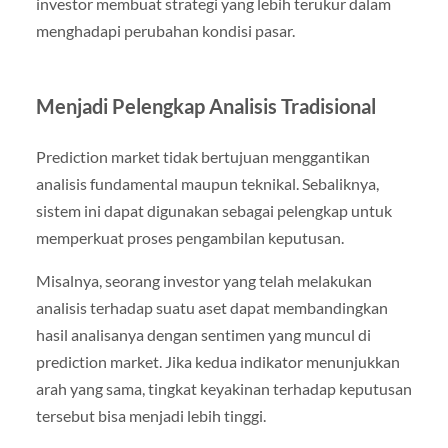
investor membuat strategi yang lebih terukur dalam
menghadapi perubahan kondisi pasar.
Menjadi Pelengkap Analisis Tradisional
Prediction market tidak bertujuan menggantikan
analisis fundamental maupun teknikal. Sebaliknya,
sistem ini dapat digunakan sebagai pelengkap untuk
memperkuat proses pengambilan keputusan.
Misalnya, seorang investor yang telah melakukan
analisis terhadap suatu aset dapat membandingkan
hasil analisanya dengan sentimen yang muncul di
prediction market. Jika kedua indikator menunjukkan
arah yang sama, tingkat keyakinan terhadap keputusan
tersebut bisa menjadi lebih tinggi.