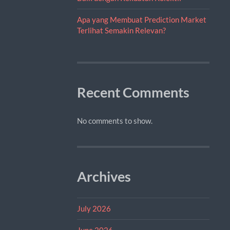
Apa yang Membuat Prediction Market
Terlihat Semakin Relevan?
Recent Comments
No comments to show.
Archives
July 2026
June 2026