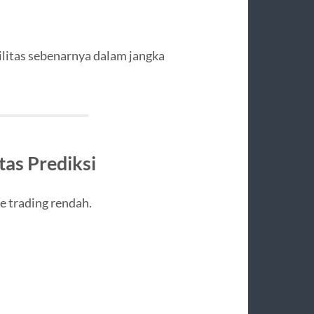
itas sebenarnya dalam jangka
tas Prediksi
me trading rendah.