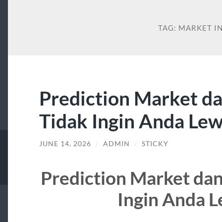
TAG:
MARKET I
Prediction Market da
Tidak Ingin Anda Le
JUNE 14, 2026
/
ADMIN
/
STICKY
Prediction Market dan
Ingin Anda 