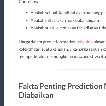
Contohnya:
Apakah sebuah kandidat akan menang pe
Apakah inflasi akan naik bulan depan?
Apakah suatu event akan terjadi atau tid
Harga dalam prediction market
polynion
biasan
kolektif dari suatu kejadian. Jika harga sebuah k
memperkirakan kemungkinan 65% peristiwa itu 
Fakta Penting Prediction
Diabaikan