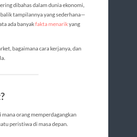
sering dibahas dalam dunia ekonomi,
i balik tampilannya yang sederhana—
ata ada banyak
fakta menarik
yang
rket, bagaimana cara kerjanya, dan
la.
t?
 di mana orang memperdagangkan
atu peristiwa di masa depan.