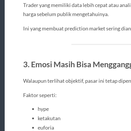
Trader yang memiliki data lebih cepat atau ana
harga sebelum publik mengetahuinya.
Ini yang membuat prediction market sering diang
3. Emosi Masih Bisa Menggang
Walaupun terlihat objektif, pasar ini tetap dipe
Faktor seperti:
hype
ketakutan
euforia