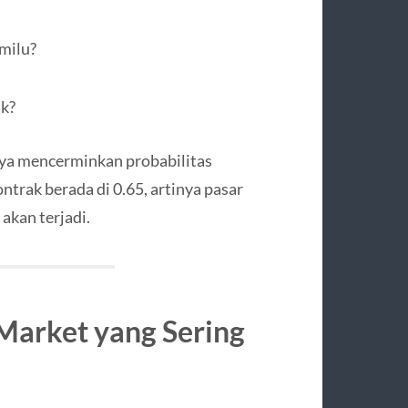
milu?
ak?
ya mencerminkan probabilitas
ontrak berada di 0.65, artinya pasar
akan terjadi.
 Market yang Sering