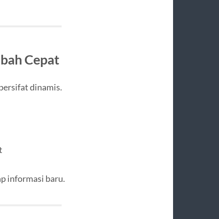
ubah Cepat
 bersifat dinamis.
t
p informasi baru.