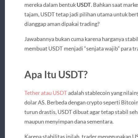
mereka dalam bentuk
USDT
. Bahkan saat marke
tajam, USDT tetap jadi pilihan utama untuk be
dianggap aman dipakai trading?
Jawabannya bukan cuma karena harganya stabil.
membuat USDT menjadi “senjata wajib” para t
Apa Itu USDT?
Tether
atau USDT
adalah stablecoin yang nilainy
dolar AS. Berbeda dengan crypto seperti
Bitcoi
turun drastis, USDT dibuat agar tetap stabil se
maupun menyimpan dana sementara.
Karena stabilitas inilah, trader menggunakan U