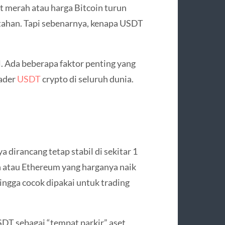
t merah atau harga Bitcoin turun
rtahan. Tapi sebenarnya, kenapa USDT
 Ada beberapa faktor penting yang
rader
USDT
crypto di seluruh dunia.
a dirancang tetap stabil di sekitar 1
n
atau
Ethereum
yang harganya naik
hingga cocok dipakai untuk trading
SDT sebagai “tempat parkir” aset