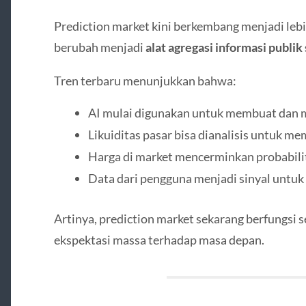
Prediction market kini berkembang menjadi lebih
berubah menjadi
alat agregasi informasi publik
Tren terbaru menunjukkan bahwa:
AI mulai digunakan untuk membuat dan m
Likuiditas pasar bisa dianalisis untuk m
Harga di market mencerminkan probabilit
Data dari pengguna menjadi sinyal untuk
Artinya, prediction market sekarang berfungsi 
ekspektasi massa terhadap masa depan.