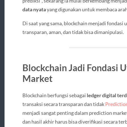
prediksi”, sekarang ia mulai berkembang menjad
data nyata
yang digunakan untuk membaca arah pa
Di saat yang sama, blockchain menjadi fondasi 
transparan, aman, dan tidak bisa dimanipulasi.
Blockchain Jadi Fondasi 
Market
Blockchain berfungsi sebagai
ledger digital ter
transaksi secara transparan dan tidak
Predictio
menjadi sangat penting dalam prediction market 
dan hasil akhir harus bisa diverifikasi secara ter