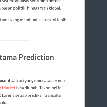
i sistem
analisis sentimen berbasis
sar, politik, hingga tren global.
utama yang membuat sistem ini lebih
Utama Prediction
desentralisasi
yang mencatat semua
n Market
bisa diubah. Teknologi ini
karena setiap prediksi, transaksi,
buka.