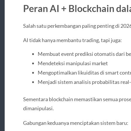
Peran AI + Blockchain da
Salah satu perkembangan paling penting di 2026
AI tidak hanya membantu trading, tapi juga:
Membuat event prediksi otomatis dari ber
Mendeteksi manipulasi market
Mengoptimalkan likuiditas di smart cont
Menjadi sistem analisis probabilitas real
Sementara blockchain memastikan semua proses 
dimanipulasi.
Gabungan keduanya menciptakan sistem baru: