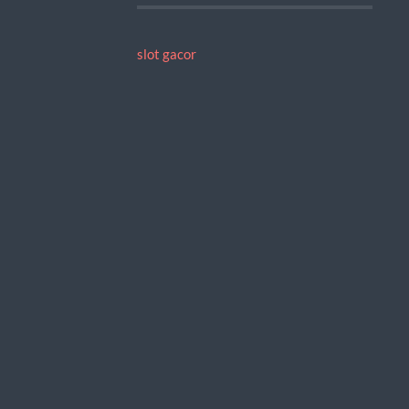
slot gacor