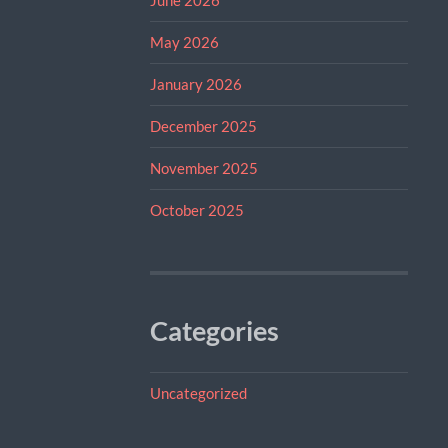
May 2026
January 2026
December 2025
November 2025
October 2025
Categories
Uncategorized