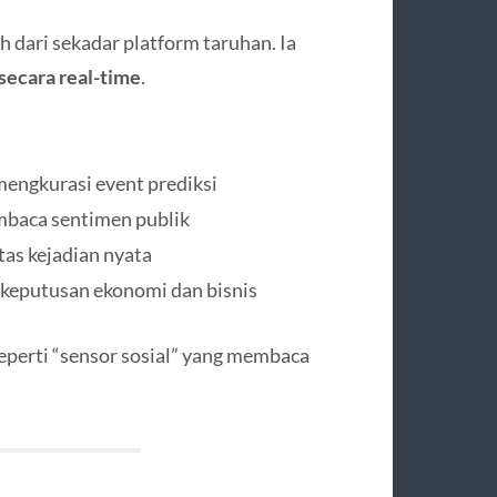
 dari sekadar platform taruhan. Ia
 secara real-time
.
engkurasi event prediksi
embaca sentimen publik
as kejadian nyata
 keputusan ekonomi dan bisnis
seperti “sensor sosial” yang membaca