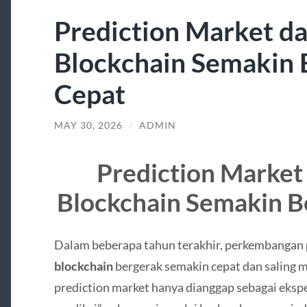
Prediction Market da
Blockchain Semakin
Cepat
MAY 30, 2026
/
ADMIN
Prediction Market
Blockchain Semakin 
Dalam beberapa tahun terakhir, perkembangan
blockchain
bergerak semakin cepat dan saling m
prediction market hanya dianggap sebagai eksp