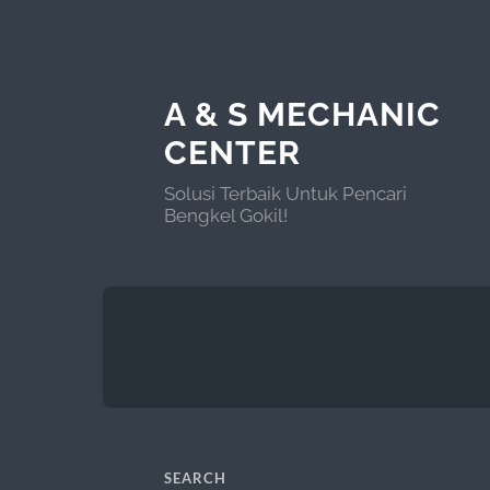
A & S MECHANIC
CENTER
Solusi Terbaik Untuk Pencari
Bengkel Gokil!
SEARCH