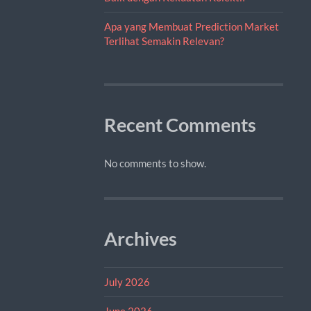
Apa yang Membuat Prediction Market
Terlihat Semakin Relevan?
Recent Comments
No comments to show.
Archives
July 2026
June 2026